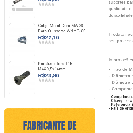
suportes par
qualidade e
durabilidad
Calço Metal Duro MW06
Para O Inserto WNMG 06
Produto naci
R$22,16
seu process
Informações
Parafuso Torx T15
M4X0,5x14mm
-
Tipo de Ma
R$23,86
-
Diâmetro 
-
Diâmetro 
-
Comprimen
-
Compriment
-
Chave:
Torx
-
Referência
-
País de ori