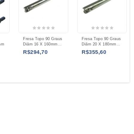
Fresa Topo 90 Graus
Fresa Topo 90 Graus
mm
Diâm 16 X 160mm
Diâm 20 X 180mm
H15 2 Cortes
H19 2 Cortes
R$294,70
R$355,60
APKT10 SI
APKT10 SI