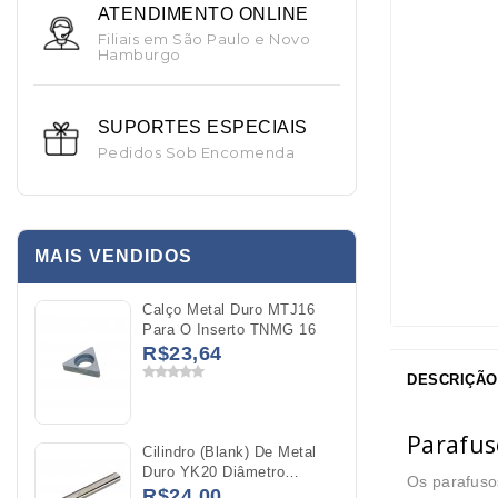
ATENDIMENTO ONLINE
Filiais em São Paulo e Novo
Hamburgo
SUPORTES ESPECIAIS
Pedidos Sob Encomenda
MAIS VENDIDOS
Calço Metal Duro MTJ16
Para O Inserto TNMG 16
R$23,64
DESCRIÇÃO
Parafus
Cilindro (Blank) De Metal
Duro YK20 Diâmetro
Os parafuso
04x100mm
R$24,00