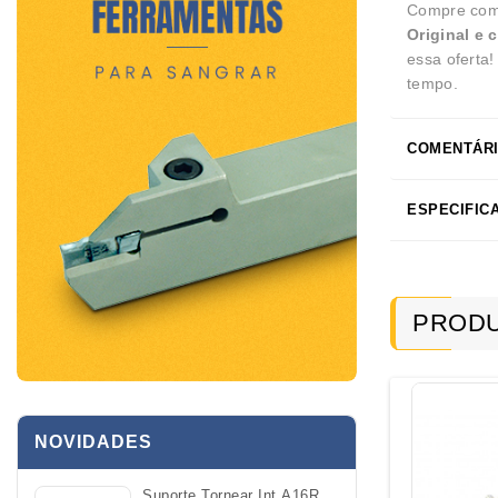
Compre com 
Original e 
essa oferta
tempo.
COMENTÁRI
ESPECIFIC
PRODU
NOVIDADES
Suporte Tornear Int A16R