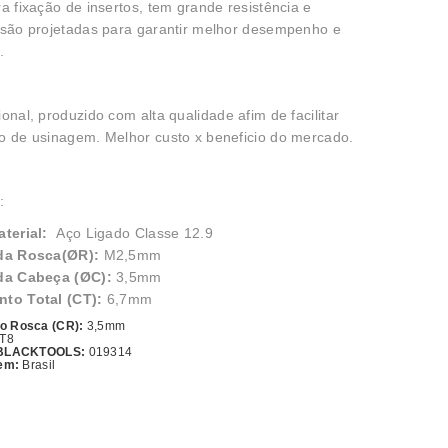
a fixação de insertos, tem grande resistência e
 são projetadas para garantir melhor desempenho e
e.
onal, produzido com alta qualidade afim de facilitar
o de usinagem. Melhor custo x beneficio do mercado.
:
terial:
Aço Ligado Classe 12.9
da Rosca(ØR):
M2,5mm
da Cabeça (ØC):
3,5mm
to Total (CT):
6,7mm
o Rosca (CR):
3,5mm
 T8
 BLACKTOOLS:
019314
gem:
Brasil