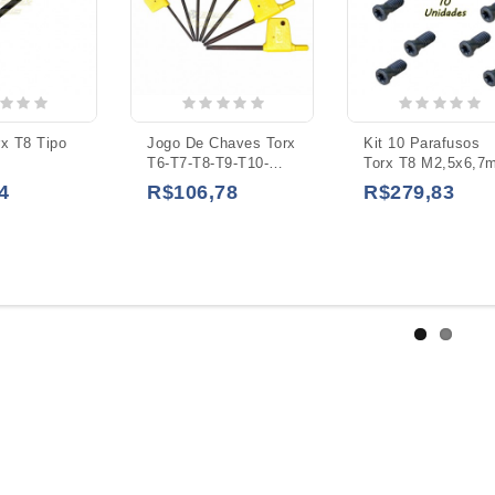
x T8 Tipo
Jogo De Chaves Torx
Kit 10 Parafusos
T6-T7-T8-T9-T10-
Torx T8 M2,5x6,7
T15-T20 Tipo
4
R$106,78
R$279,83
Bandeira