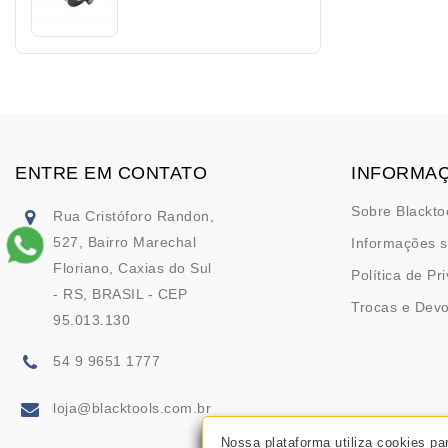
ENTRE EM CONTATO
INFORMA
Sobre Blackto
Rua Cristóforo Randon,
527, Bairro Marechal
Informações s
Floriano, Caxias do Sul
Política de Pr
- RS, BRASIL - CEP
Trocas e Dev
95.013.130
54 9 9651 1777
loja@blacktools.com.br
Nossa plataforma utiliza cookies pa