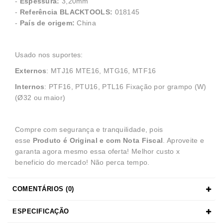
-
Espessura:
3,20mm
-
Referência BLACKTOOLS:
018145
-
País de origem:
China
Usado nos suportes:
Externos
: MTJ16 MTE16, MTG16, MTF16
Internos
: PTF16, PTU16, PTL16 Fixação por grampo (W)
(Ø32 ou maior)
Compre com segurança e tranquilidade, pois
esse
Produto é Original e com Nota Fiscal
. Aproveite e
garanta agora mesmo essa oferta! Melhor custo x
beneficio do mercado! Não perca tempo.
COMENTÁRIOS (0)
ESPECIFICAÇÃO