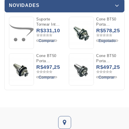
NOVIDADES
Suporte
Cone BT50
Tornear Int
Porta
A16R
Cabeçote
R$331,10
R$578,25
MWLNL 06
40MM
C/Refrigeracao
L50MM
Comprar
Esgotado
WNMG 0604
(BT50-
FMB40-50)
Cone BT50
Cone BT50
Porta
Porta
Cabeçote
Cabeçote
R$497,25
R$497,25
32MM
27MM
L50MM
L40MM
Comprar
Comprar
(BT50-
(BT50-
FMB32-50)
FMB27-40)