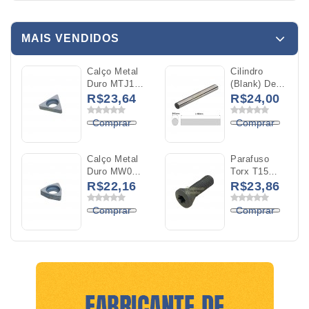
MAIS VENDIDOS
Calço Metal
Cilindro
Duro MTJ16
(Blank) De
Para O
Metal Duro
R$23,64
R$24,00
Inserto
YK20
TNMG 16
Diâmetro
Comprar
Comprar
04x100mm
Calço Metal
Parafuso
Duro MW06
Torx T15
Para O
M4X0,5x14mm
R$22,16
R$23,86
Inserto
WNMG 06
Comprar
Comprar