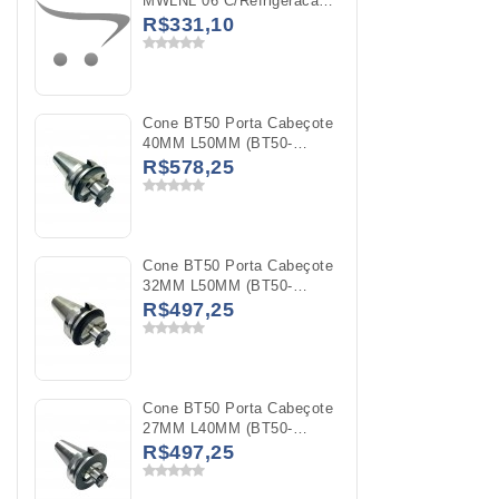
MWLNL 06 C/Refrigeracao
WNMG 0604
R$331,10
Cone BT50 Porta Cabeçote
40MM L50MM (BT50-
FMB40-50)
R$578,25
Cone BT50 Porta Cabeçote
32MM L50MM (BT50-
FMB32-50)
R$497,25
Cone BT50 Porta Cabeçote
27MM L40MM (BT50-
FMB27-40)
R$497,25