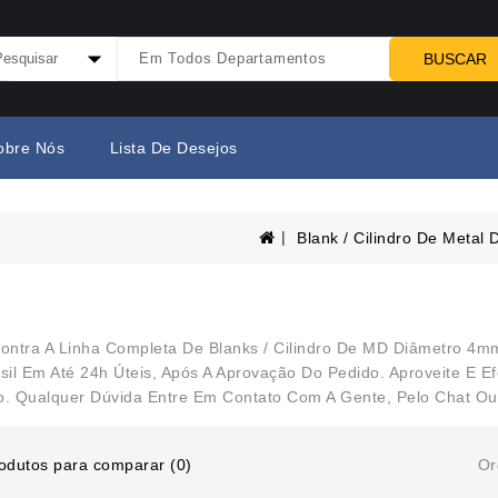
BUSCAR
obre Nós
Lista De Desejos
Blank / Cilindro De Metal 
contra A Linha Completa De Blanks / Cilindro De MD Diâmetro 
sil Em Até 24h Úteis, Após A Aprovação Do Pedido. Aproveite E
o. Qualquer Dúvida Entre Em Contato Com A Gente, Pelo Chat O
Or
odutos para comparar (0)