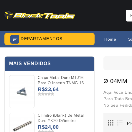
DEPARTAMENTOS
Home
S
MAIS VENDIDOS
Calço Metal Duro MTJ16
Ø 04MM
Para O Inserto TNMG 16
R$23,64
Aqui Você En
Para Todo Bra
No Seu Pedid
Cilindro (Blank) De Metal
Duro YK20 Diâmetro
Pr
04x100mm
R$24,00