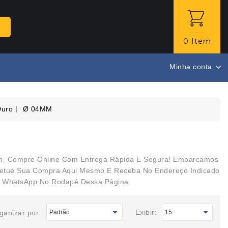
0 Item
Minha conta
Duro
Ø 04MM
4mm. Compre Online Com Entrega Rápida E Segura! Embarcamos
 Efetue Sua Compra Aqui Mesmo E Receba No Endereço Indicado
u WhatsApp No Rodapé Dessa Página.
Exibir:
ganizar por: