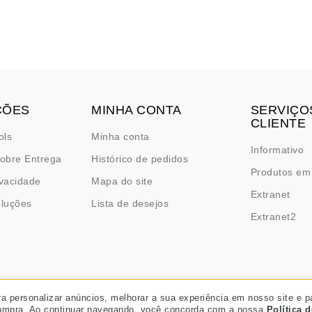
ÇÕES
MINHA CONTA
SERVIÇO
CLIENTE
ols
Minha conta
Informativo
obre Entrega
Histórico de pedidos
Produtos em
ivacidade
Mapa do site
Extranet
oluções
Lista de desejos
Extranet2
ra personalizar anúncios, melhorar a sua experiência em nosso site e p
compra. Ao continuar navegando, você concorda com a nossa
Política 