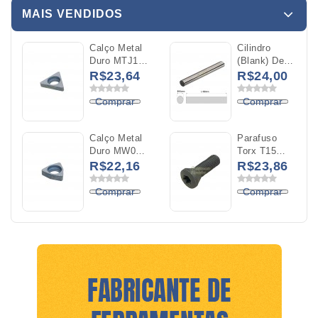
MAIS VENDIDOS
Calço Metal
Cilindro
Duro MTJ16
(Blank) De
Para O
Metal Duro
R$23,64
R$24,00
Inserto
YK20
TNMG 16
Diâmetro
Comprar
Comprar
04x100mm
Calço Metal
Parafuso
Duro MW06
Torx T15
Para O
M4X0,5x14mm
R$22,16
R$23,86
Inserto
WNMG 06
Comprar
Comprar