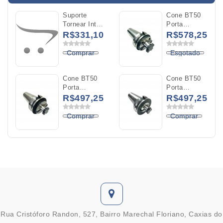
Suporte
Cone BT50
Tornear Int
Porta
A16R
Cabeçote
R$331,10
R$578,25
MWLNL 06
40MM
C/Refrigeracao
L50MM
Comprar
Esgotado
WNMG 0604
(BT50-
FMB40-50)
Cone BT50
Cone BT50
Porta
Porta
Cabeçote
Cabeçote
R$497,25
R$497,25
32MM
27MM
L50MM
L40MM
Comprar
Comprar
(BT50-
(BT50-
FMB32-50)
FMB27-40)
Rua Cristóforo Randon, 527, Bairro Marechal Floriano, Caxias do