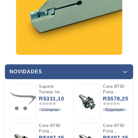
NOVIDADES
Suporte
Cone BT50
Tornear Int
Porta
A16R
Cabeçote
R$331,10
R$578,25
MWLNL 06
40MM
C/Refrigeracao
L50MM
Comprar
Esgotado
WNMG 0604
(BT50-
FMB40-50)
Cone BT50
Cone BT50
Porta
Porta
Cabeçote
Cabeçote
R$497,25
R$497,25