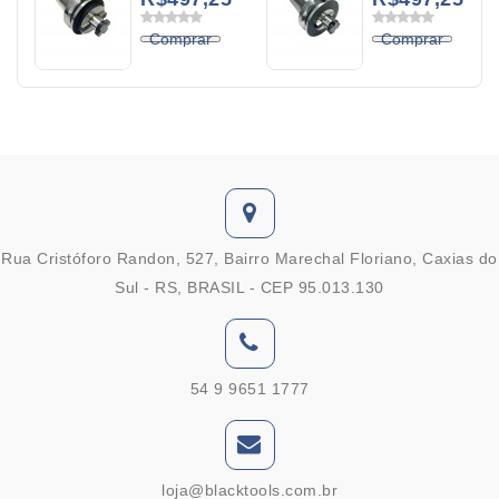
32MM
27MM
L50MM
L40MM
Comprar
Comprar
(BT50-
(BT50-
FMB32-50)
FMB27-40)
Rua Cristóforo Randon, 527, Bairro Marechal Floriano, Caxias do
Sul - RS, BRASIL - CEP 95.013.130
54 9 9651 1777
loja@blacktools.com.br