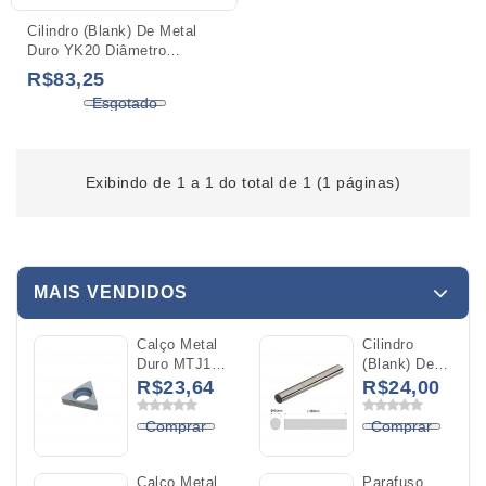
Cilindro (Blank) De Metal
Duro YK20 Diâmetro
08x100mm
R$83,25
Esgotado
Exibindo de 1 a 1 do total de 1 (1 páginas)
MAIS VENDIDOS
Calço Metal
Cilindro
Duro MTJ16
(Blank) De
Para O
Metal Duro
R$23,64
R$24,00
Inserto
YK20
TNMG 16
Diâmetro
Comprar
Comprar
04x100mm
Calço Metal
Parafuso