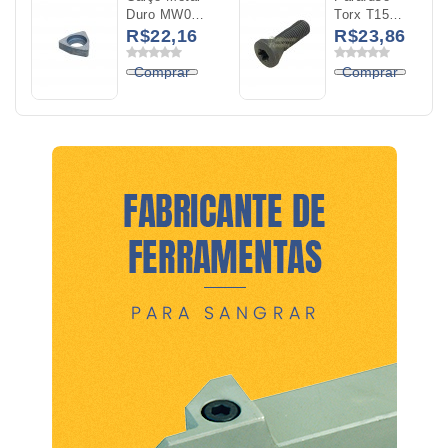
Duro MW06
Torx T15
Para O
M4X0,5x14mm
R$22,16
R$23,86
Inserto
WNMG 06
Comprar
Comprar