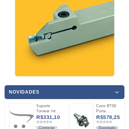
NOVIDADES
Suporte
Cone BT50
Tornear Int
Porta
A16R
Cabeçote
R$331,10
R$578,25
MWLNL 06
40MM
C/Refrigeracao
L50MM
Comprar
Esgotado