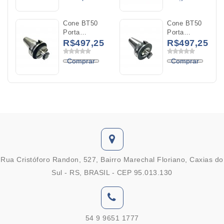
WNMG 0604
(BT50-
FMB40-50)
Cone BT50
Cone BT50
Porta
Porta
Cabeçote
Cabeçote
R$497,25
R$497,25
32MM
27MM
L50MM
L40MM
Comprar
Comprar
(BT50-
(BT50-
FMB32-50)
FMB27-40)
Rua Cristóforo Randon, 527, Bairro Marechal Floriano, Caxias do
Sul - RS, BRASIL - CEP 95.013.130
54 9 9651 1777