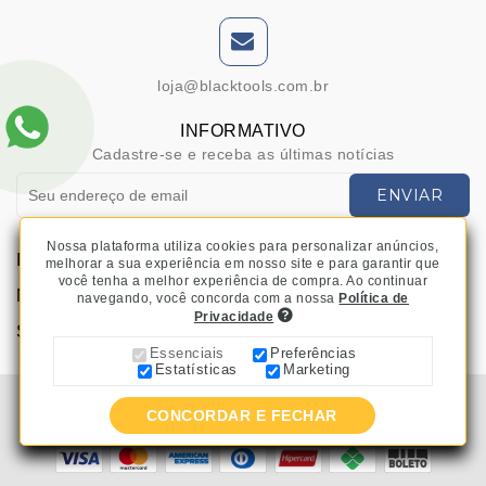
loja@blacktools.com.br
INFORMATIVO
Cadastre-se e receba as últimas notícias
ENVIAR
Nossa plataforma utiliza cookies para personalizar anúncios,
INFORMAÇÕES
melhorar a sua experiência em nosso site e para garantir que
você tenha a melhor experiência de compra. Ao continuar
MINHA CONTA
navegando, você concorda com a nossa
Política de
Privacidade
SERVIÇOS AO CLIENTE
Essenciais
Preferências
Estatísticas
Marketing
OpenCart
Desenvolvido com tecnologia
CONCORDAR E FECHAR
Blacktools.com.br © 2026