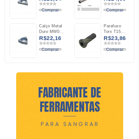
Inserto
YK20
TNMG 16
Diâmetro
Comprar
Comprar
04x100mm
Calço Metal
Parafuso
Duro MW06
Torx T15
Para O
M4X0,5x14mm
R$22,16
R$23,86
Inserto
WNMG 06
Comprar
Comprar