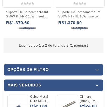
Suporte De Torneamento Int
Suporte De Torneamento Int
S50W PTFNR 16W Inserto
S50W PTFNL 16W Inserto
TNMG 16
TNMG 16
R$1.370,60
R$1.370,60
Comprar
Comprar
Exibindo de 1 a 2 do total de 2 (1 páginas)
OPÇÕES DE FILTRO
MAIS VENDIDOS
Calço Metal
Cilindro
Duro MTJ16
(Blank) De
Para O
Metal Duro
R$23,64
R$24,00