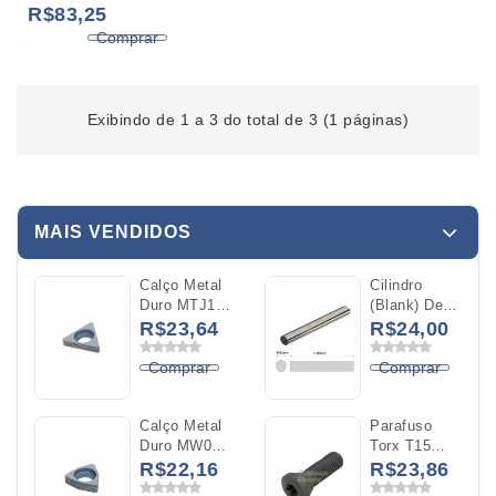
05x150mm
R$83,25
Comprar
Exibindo de 1 a 3 do total de 3 (1 páginas)
MAIS VENDIDOS
Calço Metal
Cilindro
Duro MTJ16
(Blank) De
Para O
Metal Duro
R$23,64
R$24,00
Inserto
YK20
TNMG 16
Diâmetro
Comprar
Comprar
04x100mm
Calço Metal
Parafuso
Duro MW06
Torx T15
Para O
M4X0,5x14mm
R$22,16
R$23,86
Inserto