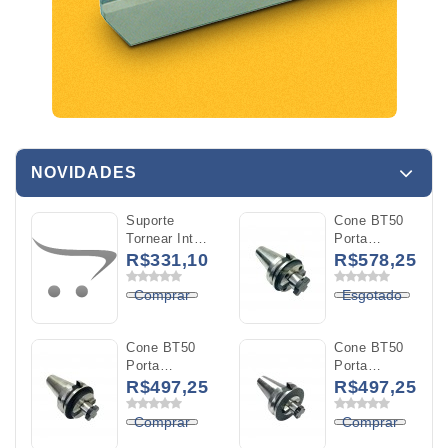
NOVIDADES
Suporte
Cone BT50
Tornear Int
Porta
A16R
Cabeçote
R$331,10
R$578,25
MWLNL 06
40MM
C/Refrigeracao
L50MM
Comprar
Esgotado
WNMG 0604
(BT50-
FMB40-50)
Cone BT50
Cone BT50
Porta
Porta
Cabeçote
Cabeçote
R$497,25
R$497,25
32MM
27MM
L50MM
L40MM
Comprar
Comprar
(BT50-
(BT50-