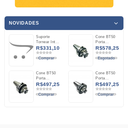
NOVIDADES
Suporte
Cone BT50
Tornear Int
Porta
A16R
Cabeçote
R$331,10
R$578,25
MWLNL 06
40MM
C/Refrigeracao
L50MM
Comprar
Esgotado
WNMG 0604
(BT50-
FMB40-50)
Cone BT50
Cone BT50
Porta
Porta
Cabeçote
Cabeçote
R$497,25
R$497,25
32MM
27MM
L50MM
L40MM
Comprar
Comprar
(BT50-
(BT50-
FMB32-50)
FMB27-40)