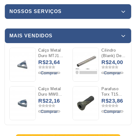
NOSSOS SERVIÇOS
MAIS VENDIDOS
Calço Metal
Cilindro
Duro MTJ16
(Blank) De
Para O
Metal Duro
R$23,64
R$24,00
Inserto
YK20
TNMG 16
Diâmetro
Comprar
Comprar
04x100mm
Calço Metal
Parafuso
Duro MW06
Torx T15
Para O
M4X0,5x14mm
R$22,16
R$23,86
Inserto
WNMG 06
Comprar
Comprar