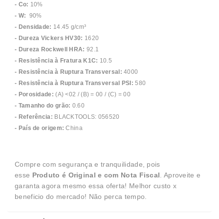
- Co:
10%
- W:
90%
- Densidade:
14.45 g/cm³
- Dureza Vickers HV30:
1620
- Dureza Rockwell HRA:
92.1
- Resistência à Fratura K1C:
10.5
- Resistência à Ruptura Transversal:
4000
- Resistência à Ruptura Transversal PSI:
580
- Porosidade:
(A) <02 / (B) = 00 / (C) = 00
- Tamanho do grão:
0.60
- Referência:
BLACKTOOLS: 056520
- País de origem:
China
Compre com segurança e tranquilidade, pois
esse
Produto é Original e com Nota Fiscal
. Aproveite e
garanta agora mesmo essa oferta! Melhor custo x
beneficio do mercado! Não perca tempo.